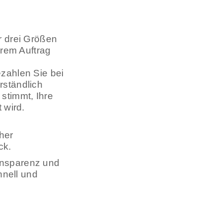
er drei Größen
Ihrem Auftrag
ezahlen Sie bei
rständlich
 stimmt, Ihre
 wird.
her
ck.
ansparenz und
hnell und