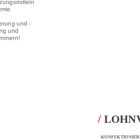
zungsmitteln
amte
erung und -
ung und
ümmern!
/
LOHN
KONFEKTIONIER