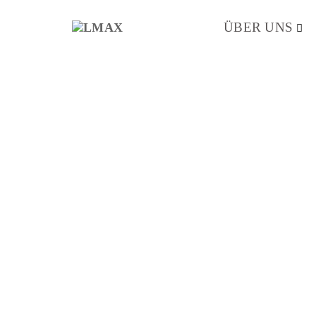
100% KAPAZITÄTSERHÖH
KUNDEN. STARKE SAISO
ÜBER UNS
LOGISTIKPROBLEM? L.MA
LOGISTIK, LAGERHALTU
IHNEN IM BETRIEB ODER
L. WI
L.MAX
LÖSU