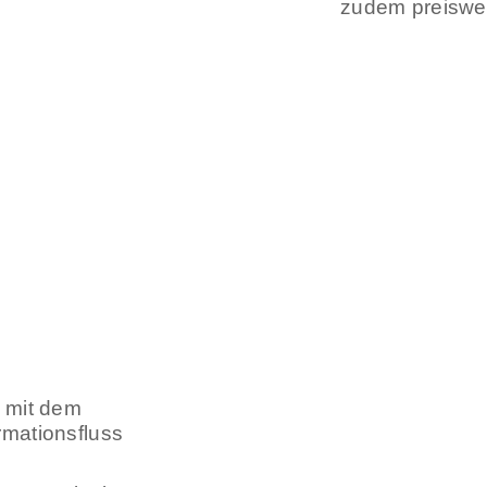
zudem preiswer
s mit dem
rmationsfluss