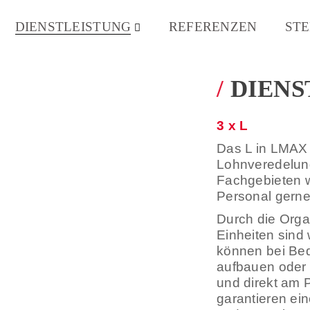
UNG BINNEN 24 STUNDEN. KOMPLEXE KOMM
NALE SCHWANKUNGEN IN DEN LAGERABRUFEN.
DIENSTLEISTUNG
REFERENZEN
ST
X LIEFERT IHNEN DIE LÖSUNG. WIR SIND E
NG UND LOHNVEREDELUNG UND ARBEITEN AL
 IN UNSEREN RÄUMEN. IN JEDEM FALL ZU F
/
DIENS
E LÖSUNG:
3 x L
Das L in LMAX s
Lohnveredelung
 LIEFERT
Fachgebieten w
Personal gerne 
Durch die Orga
NGEN
Einheiten sind 
können bei Beda
aufbauen oder 
und direkt am 
garantieren ei