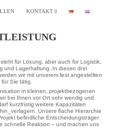
ISSIONIERUNGSVORGABEN VOM
 SIE HABEN EIN
ELLEN
KONTAKT
XPERTEN IN DEN BEREICHEN
S FLEXIBLE EINGREIFTRUPPE BEI
ESTGELEGTEN STÜCKKOSTEN.
TLEISTUNG
teht für Lösung, aber auch für Logistik,
 und Lagerhaltung. In diesen drei
erden wir mit unserem fest angestellten
für Sie tätig.
nisation in kleinen, projektbezogenen
wir bei Ihnen vor Ort sehr wendig und
rf kurzfristig weitere Kapazitäten
hin_verlagern. Unsere flache Hierarchie
Projekt befindliche Entscheidungsträger
ne schnelle Reaktion – und machen uns