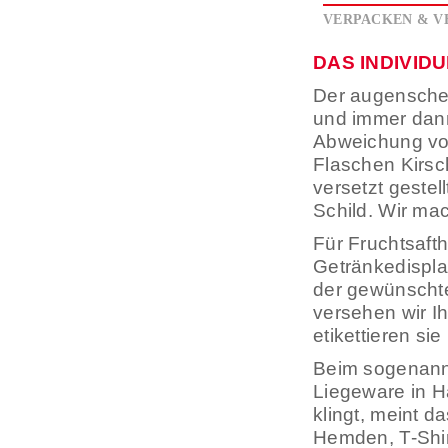
VERPACKEN & V
DAS INDIVID
Der augenschei
und immer dann
Abweichung vo
Flaschen Kirsc
versetzt gestel
Schild. Wir ma
Für Fruchtsafth
Getränkedispl
der gewünschte
versehen wir I
etikettieren si
Beim sogenann
Liegeware in 
klingt, meint d
Hemden, T-Shir